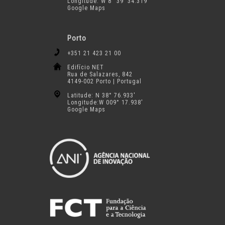
Longitude: W 8° 39′ 34.319″
Google Maps
Porto
+351 21 423 21 00
Edifício NET
Rua de Salazares, 842
4149-002 Porto | Portugal
Latitude: N 38° 76.933′
Longitude:W 009° 17.938′
Google Maps