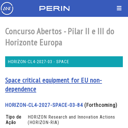
Concurso Abertos - Pilar II e III do
Horizonte Europa
HORIZON-CL4-2027-03 - SPACE
Space critical equipment for EU non-
dependence
HORIZON-CL4-2027-SPACE-03-84
(Forthcoming)
Tipo de
HORIZON Research and Innovation Actions
Ação
(HORIZON-RIA)