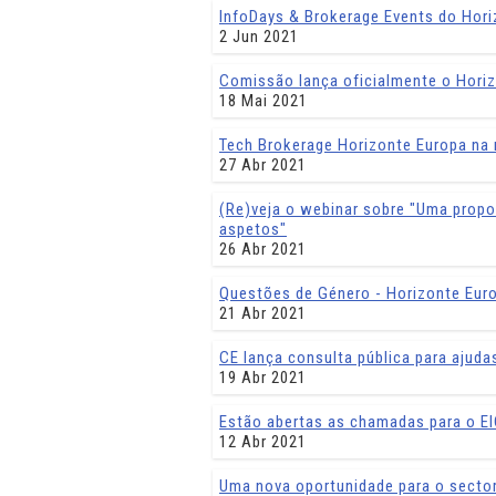
InfoDays & Brokerage Events do Hor
2 Jun 2021
Comissão lança oficialmente o Hori
18 Mai 2021
Tech Brokerage Horizonte Europa na r
27 Abr 2021
(Re)veja o webinar sobre "Uma propo
aspetos"
26 Abr 2021
Questões de Género - Horizonte Eur
21 Abr 2021
CE lança consulta pública para ajuda
19 Abr 2021
Estão abertas as chamadas para o EI
12 Abr 2021
Uma nova oportunidade para o sector e