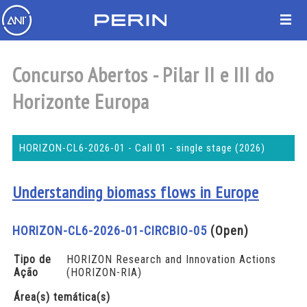
Concurso Abertos - Pilar II e III do
Horizonte Europa
HORIZON-CL6-2026-01 - Call 01 - single stage (2026)
Understanding biomass flows in Europe
HORIZON-CL6-2026-01-CIRCBIO-05
(Open)
Tipo de
HORIZON Research and Innovation Actions
Ação
(HORIZON-RIA)
Área(s) temática(s)