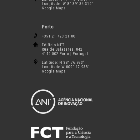
Longitude: W 8° 39′ 34.319″
Google Maps
Porto
+351 21 423 21 00
Edifício NET
Rua de Salazares, 842
4149-002 Porto | Portugal
Latitude: N 38° 76.933′
Longitude:W 009° 17.938′
Google Maps