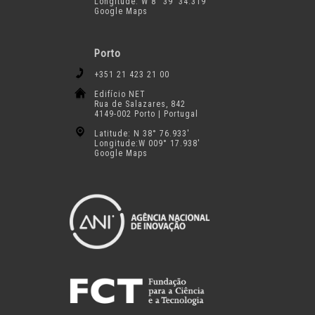
Longitude: W 8° 39′ 34.319″
Google Maps
Porto
+351 21 423 21 00
Edifício NET
Rua de Salazares, 842
4149-002 Porto | Portugal
Latitude: N 38° 76.933′
Longitude:W 009° 17.938′
Google Maps