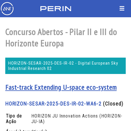
Concurso Abertos - Pilar II e III do
Horizonte Europa
HORIZON-SESAR-2025-DES-IR-02 - Digital European Sky
Industrial Research 02
Fast-track Extending U-space eco-system
HORIZON-SESAR-2025-DES-IR-02-WA6-2
(Closed)
Tipo de
HORIZON JU Innovation Actions (HORIZON-
Ação
JU-IA)