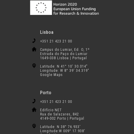
Lisboa
+351 21 423 21 00
Campus do Lumiar, Ed. O, 1º
Estrada do Paço do Lumiar
1649-038 Lisboa | Portugal
Latitude: N 41° 10′ 30.014″
Longitude: W 8° 39′ 34.319″
Google Maps
Porto
+351 21 423 21 00
Edifício NET
Rua de Salazares, 842
4149-002 Porto | Portugal
Latitude: N 38° 76.933′
Longitude:W 009° 17.938′