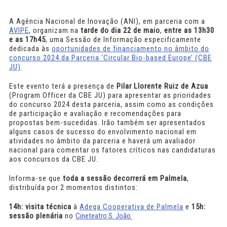
A Agência Nacional de Inovação (ANI), em parceria com a
AVIPE
, organizam na
tarde do dia 22 de maio
,
entre as 13h30
e as 17h45
, uma Sessão de Informação especificamente
dedicada às
oportunidades de financiamento no âmbito do
concurso 2024 da Parceria ‘Circular Bio-based Europe’ (CBE
JU)
.
Este evento terá a presença de
Pilar Llorente Ruiz de Azua
(Program Officer da CBE JU) para apresentar as prioridades
do concurso 2024 desta parceria, assim como as condições
de participação e avaliação e recomendações para
propostas bem-sucedidas. Irão também ser apresentados
alguns casos de sucesso do envolvimento nacional em
atividades no âmbito da parceria e haverá um avaliador
nacional para comentar os fatores críticos nas candidaturas
aos concursos da CBE JU.
Informa-se que
toda a sessão decorrerá em Palmela
,
distribuída por 2 momentos distintos:
14h: visita técnica
à
Adega Cooperativa de Palmela
e
15h:
sessão plenária
no
Cineteatro S. João